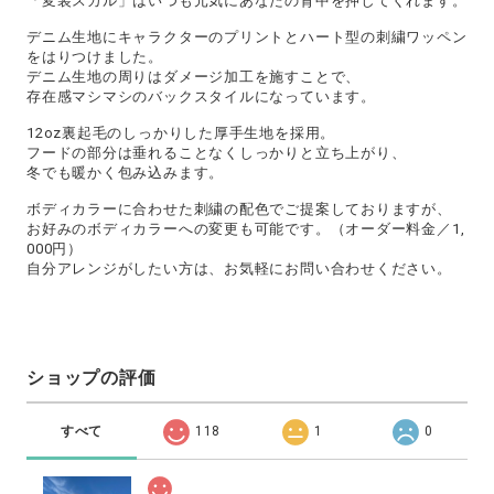
「変装スカル」はいつも元気にあなたの背中を押してくれます。
デニム生地にキャラクターのプリントとハート型の刺繍ワッペン
をはりつけました。
デニム生地の周りはダメージ加工を施すことで、
存在感マシマシのバックスタイルになっています。
12oz裏起毛のしっかりした厚手生地を採用。
フードの部分は垂れることなくしっかりと立ち上がり、
冬でも暖かく包み込みます。
ボディカラーに合わせた刺繍の配色でご提案しておりますが、
お好みのボディカラーへの変更も可能です。（オーダー料金／1,
000円）
自分アレンジがしたい方は、お気軽にお問い合わせください。
ショップの評価
すべて
118
1
0