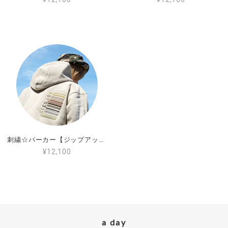
商品によりますがXXLサイズをご用意でき
る商品もございます。 またご機会がござい
ましたら、お問い合わせください。 この度
はご縁をありがとうございました。
440design
刺繍☆半袖Tシャツ／花とアフロ 9.1oz
カーキ 9.1oz_M
2025/09/13
今日 とどきました 白地Ｔシャツ刺繍色変更してい
刺繍☆パーカー【ジップアップ】／サンドベージュの虹色バーコード
ただきありがとうございます 生地もしっかりした厚
¥12,100
みがあるので秋でも着られそうです 大変気に入りま
した 大事に着たいです
この度はオーダーでのご購入ありがとうご
ざいました。 またレビュー投稿ありがとう
ござます。 サンドカーキへカラフルアフロ
a day