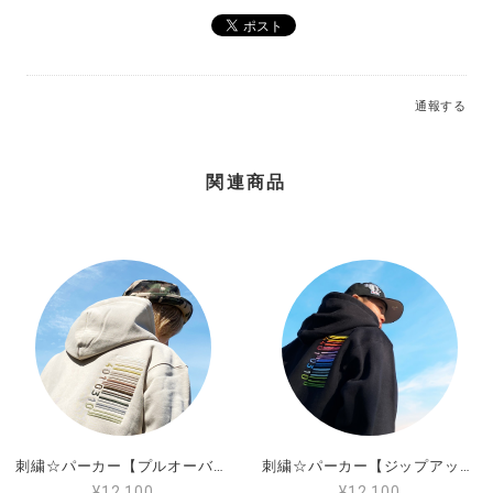
通報する
刺繍☆パーカー【ジップアップ】／カラーの虹色バーコード
ジップアップ（XL）
2026/02/03
関連商品
大変満足です。 サイズが大きい物がXLサイズが一番大
きい物であった為 自分にサイズが合うか心配でしたが
少し余裕があるぐらいで頼んで良かったです (身長181.
体重85)
この度はご購入ありがとうございました。
またレビュー投稿ありがとうございまし
た。 お届けしました商品、気に入ってただ
けて嬉しく思います。 サイズ大丈夫だった
みたいでホッとしております。 440design
の商品はユニセックスで少し大きめとなっ
刺繍☆パーカー【プルオーバー】／サンドベージュの虹色バーコード
刺繍☆パーカー【ジップアップ】／カラーの虹色バーコード
ております。 またオーダーにはなりますが
¥12,100
¥12,100