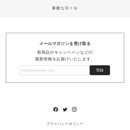
君の刺繍映えますね！ 気に入っていただけ
て嬉しく思います。 もう少し半袖が着られ
素敵な日々を
る気候が続きますので、ぜひたくさんご着
用くださいね。 ありがとうございました。
440design
メールマガジンを受け取る
新商品やキャンペーンなどの
最新情報をお届けいたします。
【Hiromi様】専用ページ 刺繍☆半袖Tシャツ／虹色バーコード（WH）
2025/08/12
登録
無事に届きました！ 以前のオーダーと同じデザインで
お願いしましたが快く受けてくださり、感謝です！あり
がとうございました♪
この度はご購入ありがとうございました。
またレビュー投稿ありがとうございます。
無事お届けできてホッとしております！ 44
0designも、イベントへのご来場・リピー
プライバシーポリシー
トでのご購入、 今年の夏の嬉しい思い出に