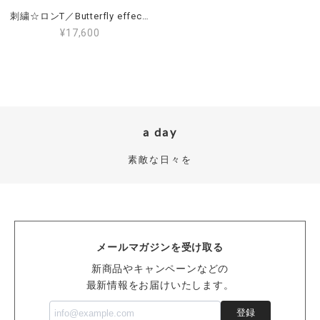
今日 とどきました 白地Ｔシャツ刺繍色変更してい
刺繍☆ロンT／Butterfly effect 9.1oz
ただきありがとうございます 生地もしっかりした厚
¥17,600
みがあるので秋でも着られそうです 大変気に入りま
した 大事に着たいです
この度はオーダーでのご購入ありがとうご
ざいました。 またレビュー投稿ありがとう
ござます。 サンドカーキへカラフルアフロ
a day
君の刺繍映えますね！ 気に入っていただけ
て嬉しく思います。 もう少し半袖が着られ
素敵な日々を
る気候が続きますので、ぜひたくさんご着
用くださいね。 ありがとうございました。
440design
メールマガジンを受け取る
新商品やキャンペーンなどの
最新情報をお届けいたします。
【Hiromi様】専用ページ 刺繍☆半袖Tシャツ／虹色バーコード（WH）
2025/08/12
登録