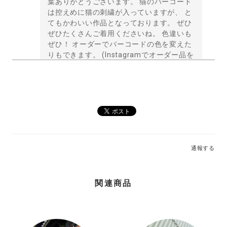
葉ありがとうございます。 猫のバーコード
は控えめに猫の刺繍が入っていますが、 と
てもかわいい作品となっております。 ぜひ
ぜひたくさんご着用くださいね。 色違いも
ぜひ！ オーダーでバーコードの色を変えた
りもできます。 (Instagramでオーダー品を
ご紹介しておりますので、 よければ覗いて
みてくださね。) ご縁をありがとうござい
ました。
440design
通報する
刺繍☆パーカー【ジップアップ】／カラーの虹色バーコード
ジップアップ（XL）
2026/02/03
関連商品
大変満足です。 サイズが大きい物がXLサイズが一番大
きい物であった為 自分にサイズが合うか心配でしたが
少し余裕があるぐらいで頼んで良かったです (身長181.
体重85)