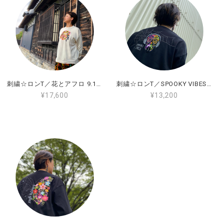
この度はご購入ありがとうございました。
またレビュー投稿ありがとうございまし
た。 お届けしました商品、気に入ってただ
けて嬉しく思います。 サイズ大丈夫だった
みたいでホッとしております。 440design
の商品はユニセックスで少し大きめとなっ
刺繍☆ロンT／花とアフロ 9.1oz
刺繍☆ロンT／SPOOKY VIBES 9.1oz
ております。 またオーダーにはなりますが
¥17,600
¥13,200
商品によりますがXXLサイズをご用意でき
る商品もございます。 またご機会がござい
ましたら、お問い合わせください。 この度
はご縁をありがとうございました。
440design
刺繍☆半袖Tシャツ／花とアフロ 9.1oz
カーキ 9.1oz_M
2025/09/13